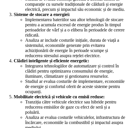
comparație cu sursele tradiționale de căldură și energie
electrică, precum și impactul său economic și de mediu.
Sisteme de stocare a energiei:
Implementarea bateriilor sau altor tehnologii de stocare
pentru a acumula excesul de energie produs în timpul
perioadelor de vârf și a o elibera în perioadele de cerere
ridicată.
Analiza ar include costurile inițiale, durata de viață a
sistemului, economiile generate prin evitarea
achiziționării de energie în perioade scumpe și
reducerea stresului asupra rețelei electrice.
Clădiri inteligente și eficiente energetic:
Integrarea tehnologiilor de automatizare și control în
clădiri pentru optimizarea consumului de energie,
iluminare, climatizare și gestionarea resurselor.
Studiul ar evalua costurile de implementare, economiile
de energie și confortul oferit de aceste sisteme pentru
ocupanți.
Mobilitate electrică și vehicule cu emisii reduse:
Tranziția către vehicule electrice sau hibride pentru
reducerea emisiilor de gaze cu efect de seră și a
poluării.
Analiza ar evalua costurile vehiculelor, infrastructura de
încărcare, economiile la combustibil și impactul asupra
mediului.