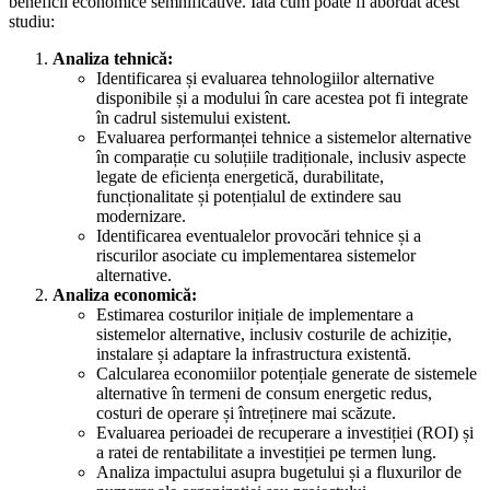
beneficii economice semnificative. Iată cum poate fi abordat acest
studiu:
Analiza tehnică:
Identificarea și evaluarea tehnologiilor alternative
disponibile și a modului în care acestea pot fi integrate
în cadrul sistemului existent.
Evaluarea performanței tehnice a sistemelor alternative
în comparație cu soluțiile tradiționale, inclusiv aspecte
legate de eficiența energetică, durabilitate,
funcționalitate și potențialul de extindere sau
modernizare.
Identificarea eventualelor provocări tehnice și a
riscurilor asociate cu implementarea sistemelor
alternative.
Analiza economică:
Estimarea costurilor inițiale de implementare a
sistemelor alternative, inclusiv costurile de achiziție,
instalare și adaptare la infrastructura existentă.
Calcularea economiilor potențiale generate de sistemele
alternative în termeni de consum energetic redus,
costuri de operare și întreținere mai scăzute.
Evaluarea perioadei de recuperare a investiției (ROI) și
a ratei de rentabilitate a investiției pe termen lung.
Analiza impactului asupra bugetului și a fluxurilor de