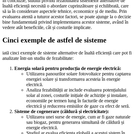
În concluzie, studiul privind fezabilitatea sistemelor alternative de
înaltă eficiență necesită o abordare cuprinzătoare și echilibrată, care
să ia în considerare aspectele tehnice, economice și de mediu. Prin
evaluarea atentă a tuturor acestor factori, se poate ajunge la o decizie
bine fundamentată privind implementarea acestor sisteme, având în
vedere atât beneficiile, cât și costurile implicate.
Cinci exemple de astfel de sisteme
iată cinci exemple de sisteme alternative de înaltă eficiență care pot fi
analizate într-un studiu de fezabilitate:
Energia solară pentru producția de energie electrică:
Utilizarea panourilor solare fotovoltaice pentru captarea
energiei solare și transformarea acesteia în energie
electrică.
Analiza fezabilității ar include evaluarea potențialului
solar al zonei, costurile inițiale de achiziție și instalare,
economiile pe termen lung în facturile de energie
electrică și reducerea emisiilor de gaze cu efect de seră.
Sisteme de cogenerare (căldură și electricitate):
Utilizarea unei surse de energie, cum ar fi gaze naturale
sau biogaz, pentru generarea simultană de căldură și
energie electrică.
Studiul ar evalua eficiența globală a acestui sistem în