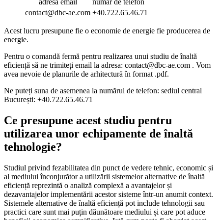
adresă email
număr de telefon
contact@dbc-ae.com
+40.722.65.46.71
Acest lucru presupune fie o economie de energie fie producerea de
energie.
Pentru o comandă fermă pentru realizarea unui studiu de înaltă
eficiență să ne trimiteți email la adresa: contact@dbc-ae.com . Vom
avea nevoie de planurile de arhitectură în format .pdf.
Ne puteți suna de asemenea la numărul de telefon: sediul central
București: +40.722.65.46.71
Ce presupune acest studiu pentru
utilizarea unor echipamente de înaltă
tehnologie?
Studiul privind fezabilitatea din punct de vedere tehnic, economic și
al mediului înconjurător a utilizării sistemelor alternative de înaltă
eficiență reprezintă o analiză complexă a avantajelor și
dezavantajelor implementării acestor sisteme într-un anumit context.
Sistemele alternative de înaltă eficiență pot include tehnologii sau
practici care sunt mai puțin dăunătoare mediului și care pot aduce