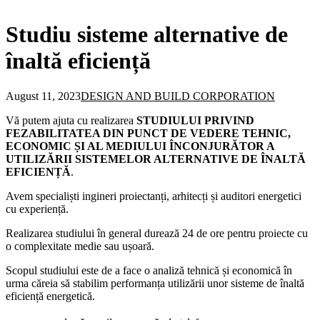
Studiu sisteme alternative de
înaltă eficiență
August 11, 2023
DESIGN AND BUILD CORPORATION
Vă putem ajuta cu realizarea
STUDIULUI PRIVIND
FEZABILITATEA DIN PUNCT DE VEDERE TEHNIC,
ECONOMIC ȘI AL MEDIULUI ÎNCONJURĂTOR A
UTILIZĂRII SISTEMELOR ALTERNATIVE DE ÎNALTĂ
EFICIENȚĂ
.
Avem specialiști ingineri proiectanți, arhitecți și auditori energetici
cu experiență.
Realizarea studiului în general durează 24 de ore pentru proiecte cu
o complexitate medie sau ușoară.
Scopul studiului este de a face o analiză tehnică și economică în
urma căreia să stabilim performanța utilizării unor sisteme de înaltă
eficiență energetică.