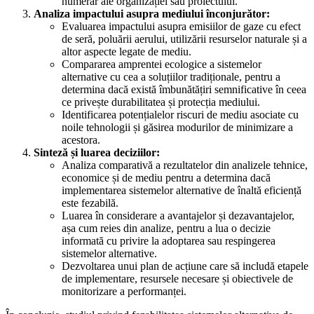
numerar ale organizației sau proiectului.
Analiza impactului asupra mediului înconjurător:
Evaluarea impactului asupra emisiilor de gaze cu efect
de seră, poluării aerului, utilizării resurselor naturale și a
altor aspecte legate de mediu.
Compararea amprentei ecologice a sistemelor
alternative cu cea a soluțiilor tradiționale, pentru a
determina dacă există îmbunătățiri semnificative în ceea
ce privește durabilitatea și protecția mediului.
Identificarea potențialelor riscuri de mediu asociate cu
noile tehnologii și găsirea modurilor de minimizare a
acestora.
Sinteză și luarea deciziilor:
Analiza comparativă a rezultatelor din analizele tehnice,
economice și de mediu pentru a determina dacă
implementarea sistemelor alternative de înaltă eficiență
este fezabilă.
Luarea în considerare a avantajelor și dezavantajelor,
așa cum reies din analize, pentru a lua o decizie
informată cu privire la adoptarea sau respingerea
sistemelor alternative.
Dezvoltarea unui plan de acțiune care să includă etapele
de implementare, resursele necesare și obiectivele de
monitorizare a performanței.